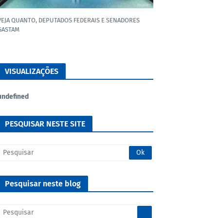
VEJA QUANTO, DEPUTADOS FEDERAIS E SENADORES
GASTAM
VISUALIZAÇÕES
u
n
d
e
f
n
e
d
PESQUISAR NESTE SITE
Pesquisar neste blog