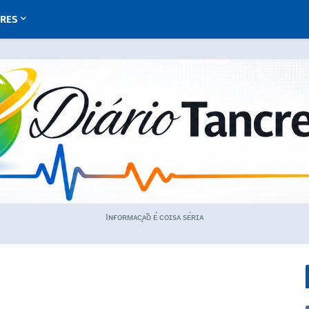
URES
Iɴғᴏʀᴍᴀᴄ̧ᴀ̃ᴏ ᴇ́ ᴄᴏɪsᴀ sᴇ́ʀɪᴀ