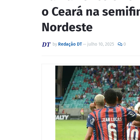
o Ceará na semifi
Nordeste
by
Redação DT
—
julho 10, 2025
0