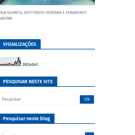
VEJA QUANTO, DEPUTADOS FEDERAIS E SENADORES
GASTAM
VISUALIZAÇÕES
2
8
2
4
0
4
1
PESQUISAR NESTE SITE
Pesquisar neste blog