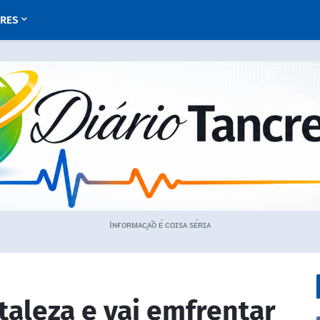
URES
Iɴғᴏʀᴍᴀᴄ̧ᴀ̃ᴏ ᴇ́ ᴄᴏɪsᴀ sᴇ́ʀɪᴀ
taleza e vai emfrentar