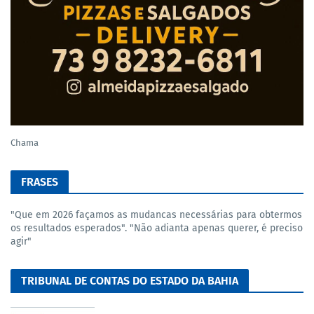
Chama
FRASES
"Que em 2026 façamos as mudancas necessárias para obtermos
os resultados esperados". "Não adianta apenas querer, é preciso
agir"
TRIBUNAL DE CONTAS DO ESTADO DA BAHIA