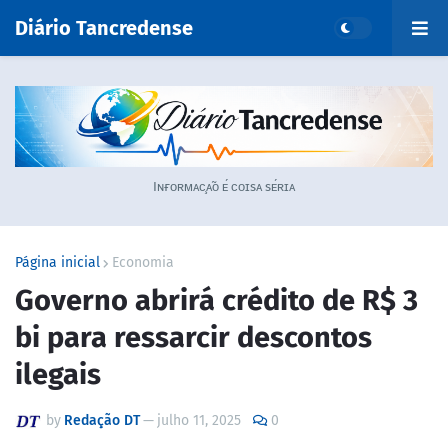
Diário Tancredense
Iɴғᴏʀᴍᴀᴄ̧ᴀ̃ᴏ ᴇ́ ᴄᴏɪsᴀ sᴇ́ʀɪᴀ
Página inicial
Economia
Governo abrirá crédito de R$ 3
bi para ressarcir descontos
ilegais
by
Redação DT
—
julho 11, 2025
0