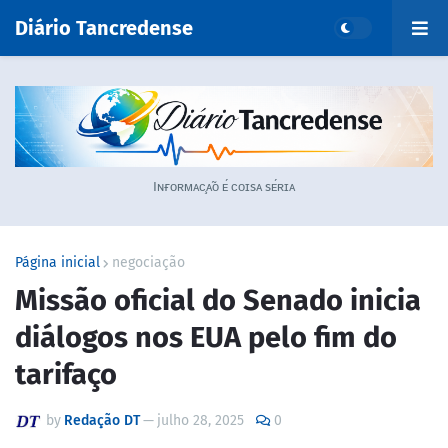
Diário Tancredense
Iɴғᴏʀᴍᴀᴄ̧ᴀ̃ᴏ ᴇ́ ᴄᴏɪsᴀ sᴇ́ʀɪᴀ
Página inicial
negociação
Missão oficial do Senado inicia
diálogos nos EUA pelo fim do
tarifaço
by
Redação DT
—
julho 28, 2025
0