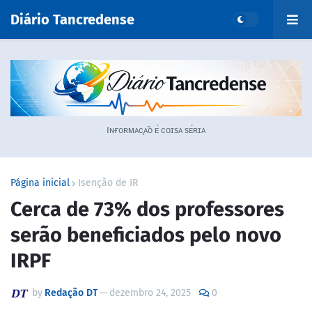
Diário Tancredense
Iɴғᴏʀᴍᴀᴄ̧ᴀ̃ᴏ ᴇ́ ᴄᴏɪsᴀ sᴇ́ʀɪᴀ
Página inicial
Isenção de IR
Cerca de 73% dos professores
serão beneficiados pelo novo
IRPF
by
Redação DT
—
dezembro 24, 2025
0