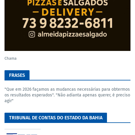
Chama
FRASES
"Que em 2026 façamos as mudancas necessárias para obtermos
os resultados esperados". "Não adianta apenas querer, é preciso
agir"
TRIBUNAL DE CONTAS DO ESTADO DA BAHIA