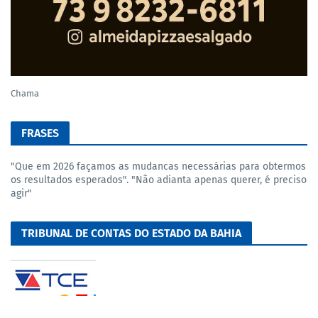
Chama
FRASES
"Que em 2026 façamos as mudancas necessárias para obtermos
os resultados esperados". "Não adianta apenas querer, é preciso
agir"
TRIBUNAL DE CONTAS DO ESTADO DA BAHIA