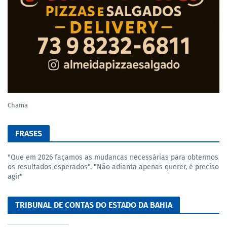
Chama
FRASES
"Que em 2026 façamos as mudancas necessárias para obtermos
os resultados esperados". "Não adianta apenas querer, é preciso
agir"
TRIBUNAL DE CONTAS DO ESTADO DA BAHIA