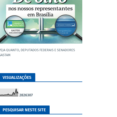
VEJA QUANTO, DEPUTADOS FEDERAIS E SENADORES
GASTAM
VISUALIZAÇÕES
2
8
2
6
3
0
7
PESQUISAR NESTE SITE