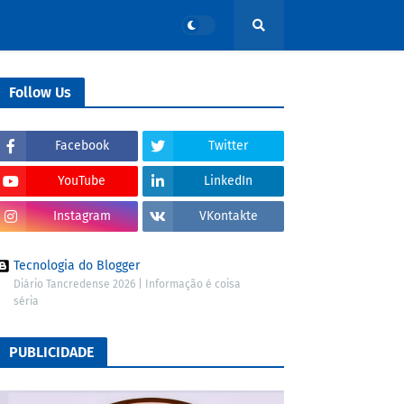
Follow Us
Facebook
Twitter
YouTube
LinkedIn
Instagram
VKontakte
Tecnologia do Blogger
Diário Tancredense 2026 | Informação é coisa
séria
PUBLICIDADE