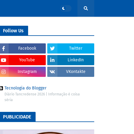
Follow Us
Facebook
Twitter
YouTube
LinkedIn
Instagram
VKontakte
Tecnologia do Blogger
Diário Tancredense 2026 | Informação é coisa
séria
PUBLICIDADE