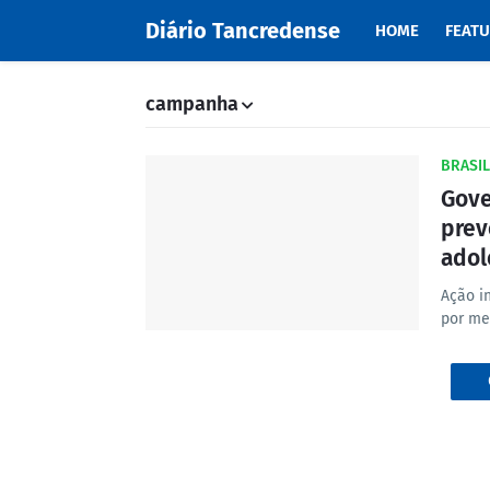
Diário Tancredense
HOME
FEAT
campanha
BRASIL
Gove
prev
adol
Ação i
por me