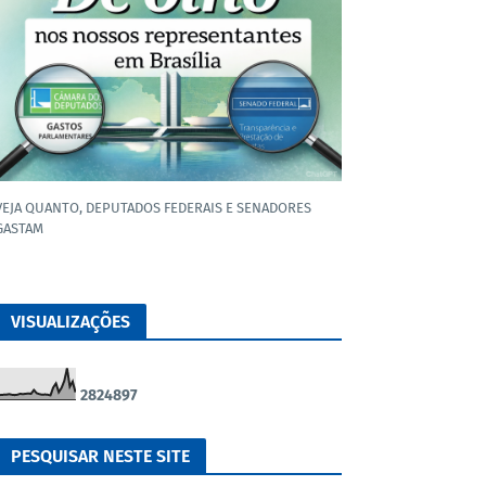
VEJA QUANTO, DEPUTADOS FEDERAIS E SENADORES
GASTAM
VISUALIZAÇÕES
2
8
2
4
8
9
7
PESQUISAR NESTE SITE