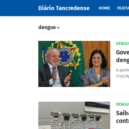
Diário Tancredense
HOME
FEAT
dengue
DENGU
Gove
deng
A part
Cruz/A
DENGU
Saib
cont