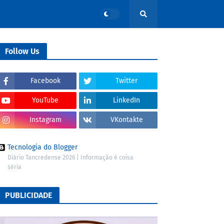
Follow Us
Facebook
Twitter
YouTube
LinkedIn
Instagram
VKontakte
Tecnologia do Blogger
Diário Tancredense 2026 | Informação é coisa
séria
PUBLICIDADE