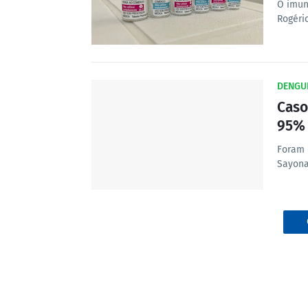
O imun
Rogéri
DENGU
Caso
95% 
Foram 
Sayona