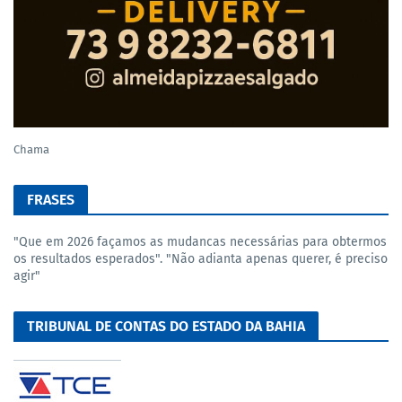
Chama
FRASES
"Que em 2026 façamos as mudancas necessárias para obtermos
os resultados esperados". "Não adianta apenas querer, é preciso
agir"
TRIBUNAL DE CONTAS DO ESTADO DA BAHIA