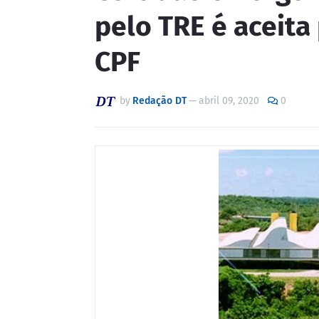
pelo TRE é aceita
CPF
by
Redação DT
—
abril 09, 2020
0