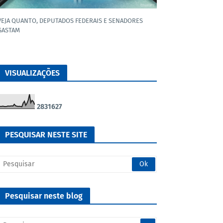
VEJA QUANTO, DEPUTADOS FEDERAIS E SENADORES
GASTAM
VISUALIZAÇÕES
2
8
3
1
6
2
7
PESQUISAR NESTE SITE
Pesquisar neste blog