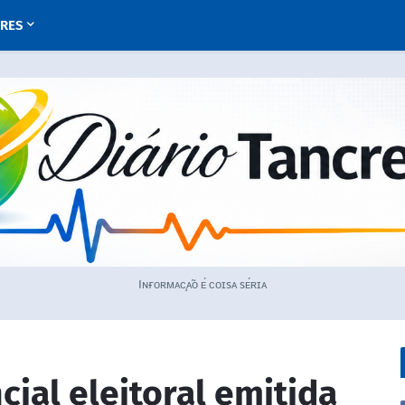
URES
Iɴғᴏʀᴍᴀᴄ̧ᴀ̃ᴏ ᴇ́ ᴄᴏɪsᴀ sᴇ́ʀɪᴀ
ial eleitoral emitida