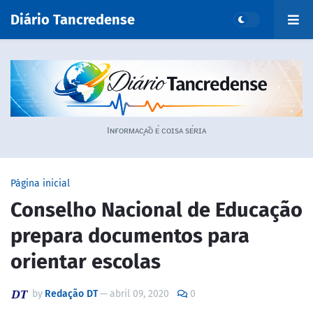
Diário Tancredense
Iɴғᴏʀᴍᴀᴄ̧ᴀ̃ᴏ ᴇ́ ᴄᴏɪsᴀ sᴇ́ʀɪᴀ
Página inicial
Conselho Nacional de Educação
prepara documentos para
orientar escolas
by
Redação DT
—
abril 09, 2020
0