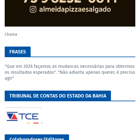
Chama
FRASES
"Que em 2026 façamos as mudancas necessárias para obtermos
os resultados esperados". "Não adianta apenas querer, é preciso
agir"
TRIBUNAL DE CONTAS DO ESTADO DA BAHIA
Colaboradores/Editores