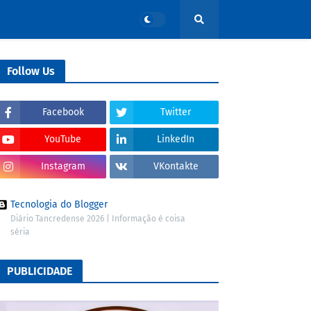
Follow Us
Facebook
Twitter
YouTube
LinkedIn
Instagram
VKontakte
Tecnologia do Blogger
Diário Tancredense 2026 | Informação é coisa
séria
PUBLICIDADE