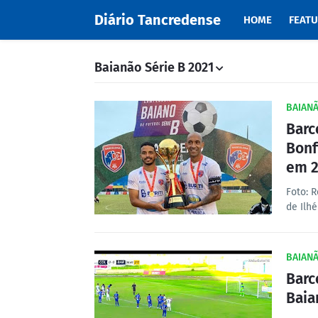
Diário Tancredense
HOME
FEAT
Baianão Série B 2021
BAIANÃ
Barc
Bonf
em 
Foto: 
de Ilh
BAIANÃ
Barc
Baia