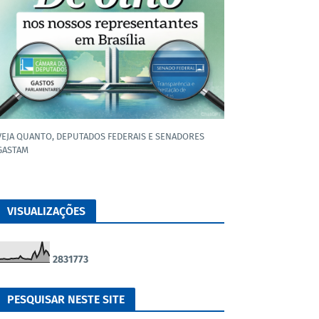
VEJA QUANTO, DEPUTADOS FEDERAIS E SENADORES
GASTAM
VISUALIZAÇÕES
2
8
3
1
7
7
3
PESQUISAR NESTE SITE