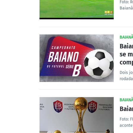
Foto: 
Baianã
BAIANÃ
Baia
se m
comp
Dois jo
rodada
BAIANÃ
Baia
Foto: 
aconte