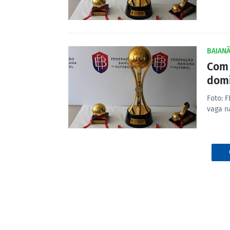
BAIANÃ
Com 
domi
Foto: 
vaga n