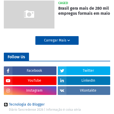
CAGED
Brasil gera mais de 280 mil
empregos formais em maio
Carregar Mais
Follow Us
Facebook
Twitter
YouTube
LinkedIn
Instagram
VKontakte
Tecnologia do Blogger
Diário Tancredense 2026 | Informação é coisa séria