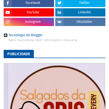
Facebook
Twitter
YouTube
LinkedIn
Instagram
VKontakte
Tecnologia do Blogger
Diário Tancredense 2026 | Informação é coisa séria
PUBLICIDADE