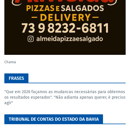
Chama
FRASES
"Que em 2026 façamos as mudancas necessárias para obtermos
os resultados esperados". "Não adianta apenas querer, é preciso
agir"
TRIBUNAL DE CONTAS DO ESTADO DA BAHIA