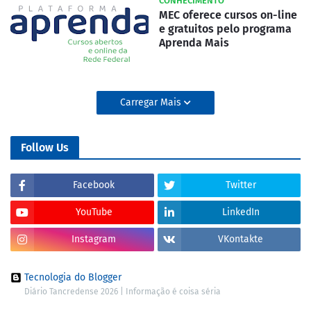
CONHECIMENTO
MEC oferece cursos on-line
e gratuitos pelo programa
Aprenda Mais
Carregar Mais
Follow Us
Facebook
Twitter
YouTube
LinkedIn
Instagram
VKontakte
Tecnologia do Blogger
Diário Tancredense 2026 | Informação é coisa séria