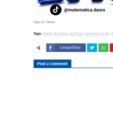
Veja no Tiktok
Tags:
Aneel
Bandeira tarifária
bandeira verde
E
Compartilhar
Post a Comment