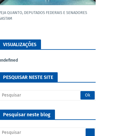
VEJA QUANTO, DEPUTADOS FEDERAIS E SENADORES
GASTAM
VISUALIZAÇÕES
u
n
d
e
f
n
e
d
PESQUISAR NESTE SITE
Pesquisar neste blog