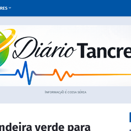
URES
Iɴғᴏʀᴍᴀᴄ̧ᴀ̃ᴏ ᴇ́ ᴄᴏɪsᴀ sᴇ́ʀɪᴀ
deira verde para