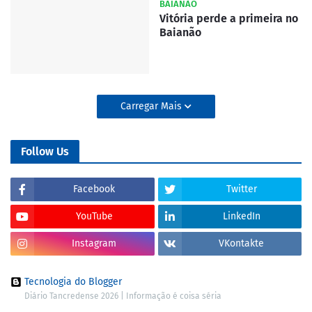
BAIANÃO
Vitória perde a primeira no
Baianão
Carregar Mais
Follow Us
Facebook
Twitter
YouTube
LinkedIn
Instagram
VKontakte
Tecnologia do Blogger
Diário Tancredense 2026 | Informação é coisa séria