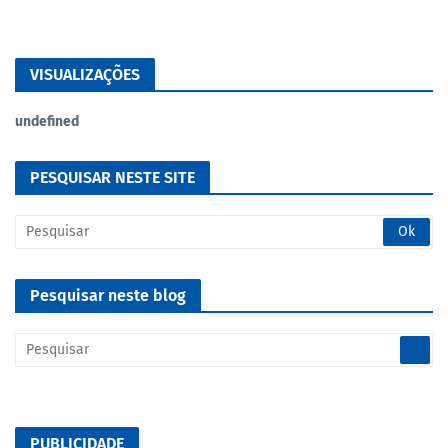
VISUALIZAÇÕES
u
n
d
e
f
n
e
d
PESQUISAR NESTE SITE
Pesquisar neste blog
PUBLICIDADE