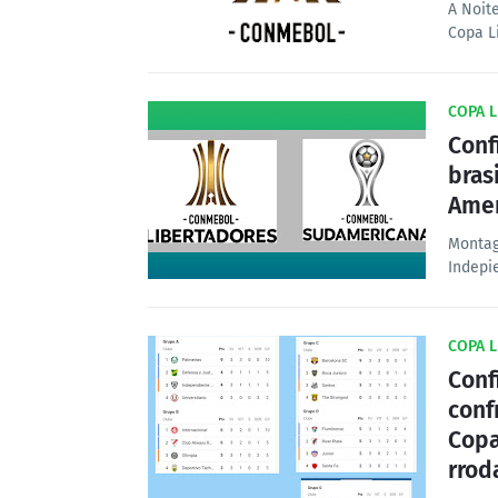
A Noite
Copa L
COPA L
Conf
bras
Amer
Montag
Indepi
COPA L
Conf
conf
Copa
rrod