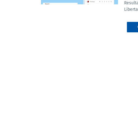
Result
Libert