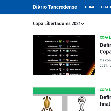
Diário Tancredense
HOME
FEAT
Copa Libertadores 2021
COPA L
Defi
Copa
Os con
2021, 
COPA L
Defi
fina