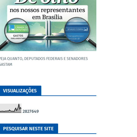
VEJA QUANTO, DEPUTADOS FEDERAIS E SENADORES
GASTAM
VISUALIZAÇÕES
2
8
2
7
6
4
9
PESQUISAR NESTE SITE