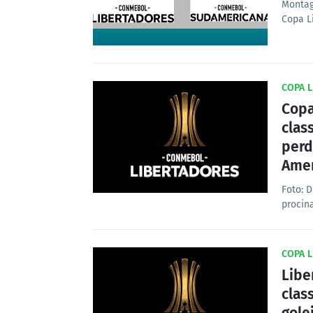
Montag
Copa L
COPA L
Copa
clas
perd
Amer
Foto: 
procin
COPA L
Libe
clas