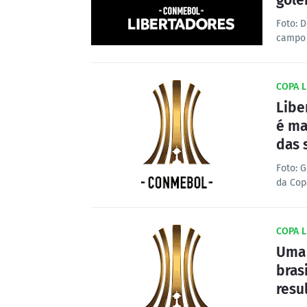
gole
Foto: 
campo 
COPA L
Libe
é ma
das 
Foto: 
da Cop
COPA L
Uma 
bras
resu