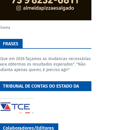
Chama
FRASES
"Que em 2026 façamos as mudancas necessárias
para obtermos os resultados esperados". "Não
adianta apenas querer, é preciso agir"
TRIBUNAL DE CONTAS DO ESTADO DA
BAHIA
Colaboradores/Editores