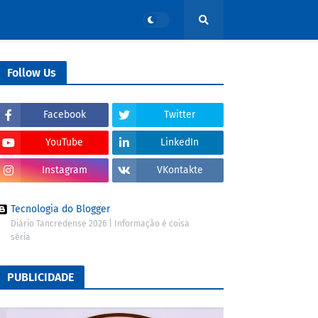
Follow Us
Facebook
Twitter
YouTube
LinkedIn
Instagram
VKontakte
Tecnologia do Blogger
Diário Tancredense 2026 | Informação é coisa
séria
PUBLICIDADE